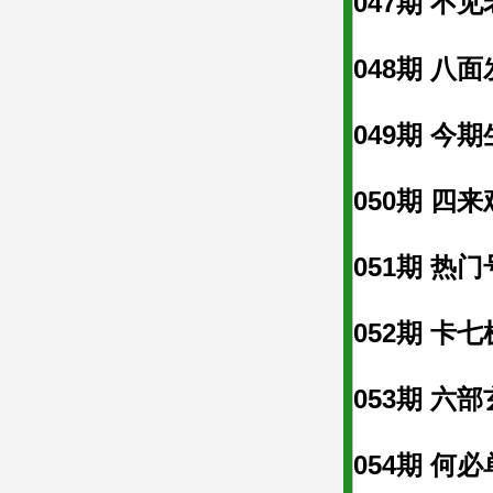
047期 
048期 
049期 
050期 
051期 
052期 
053期 
054期 