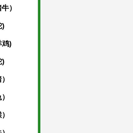
猪牛）
)
鸡)
)
猪）
兔）
猴）
牛）