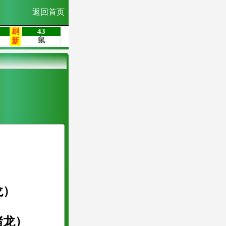
返回首页
龙）
猪龙）