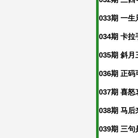
033期 一
034期 
035期 斜
036期 
037期 喜
038期 
039期 