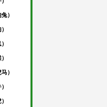
牛）
狗兔）
狗）
鼠）
猴）
虎马）
牛）
虎）