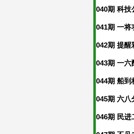
040期 
041期 
042期 提
043期 
044期 
045期 
046期 