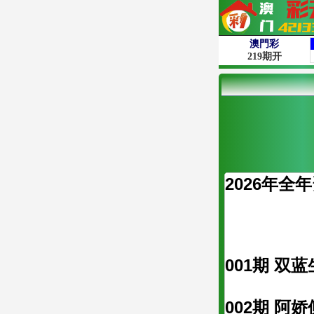
2026年全年
001期 
002期 