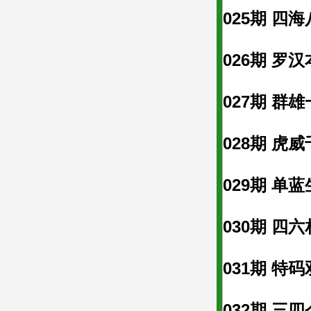
025期 
026期 罗
027期 
028期 虎
029期 
030期 
031期 
032期 